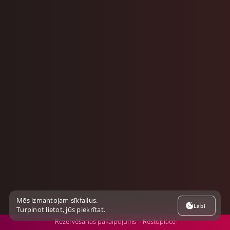
Mēs izmantojam sīkfailus.
Labi
Turpinot lietot, jūs piekrītat.
Rezervēšanas pakalpojums – Restoplace