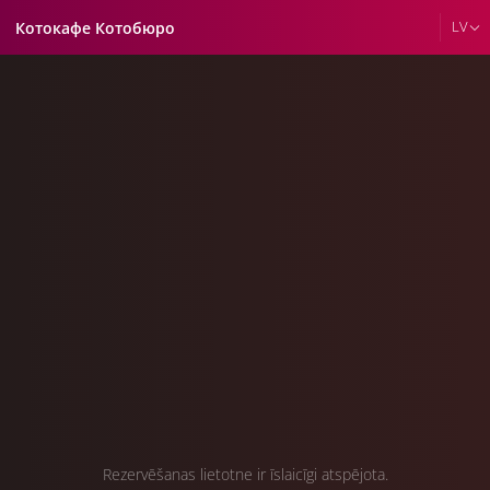
LV
Котокафе Котобюро
Rezervēšanas lietotne ir īslaicīgi atspējota.